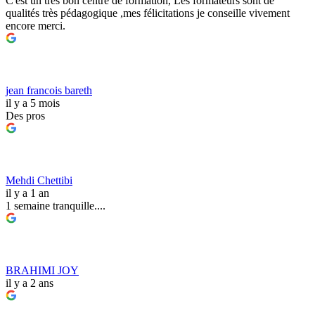
C'est un très bon centre de formation, Les formateurs sont de
qualités très pédagogique ,mes félicitations je conseille vivement
encore merci.
jean francois bareth
il y a 5 mois
Des pros
Mehdi Chettibi
il y a 1 an
1 semaine tranquille....
BRAHIMI JOY
il y a 2 ans